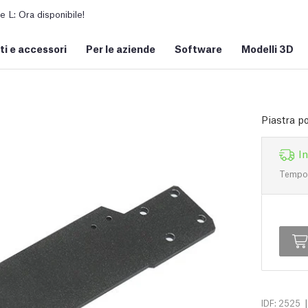
L: Ora disponibile!
i e accessori
Per le aziende
Software
Modelli 3D
Piastra p
I
Tempo d
|
IDF: 2525