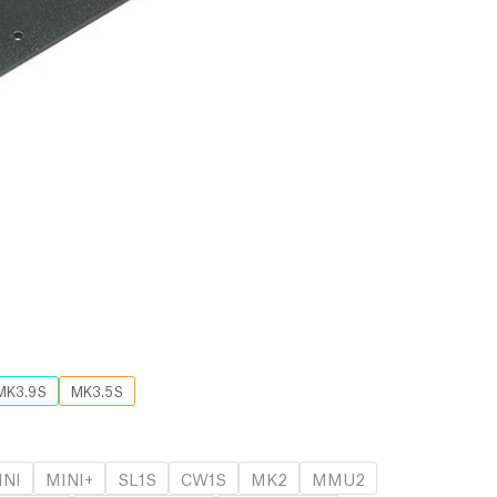
MK3.9S
MK3.5S
INI
MINI+
SL1S
CW1S
MK2
MMU2