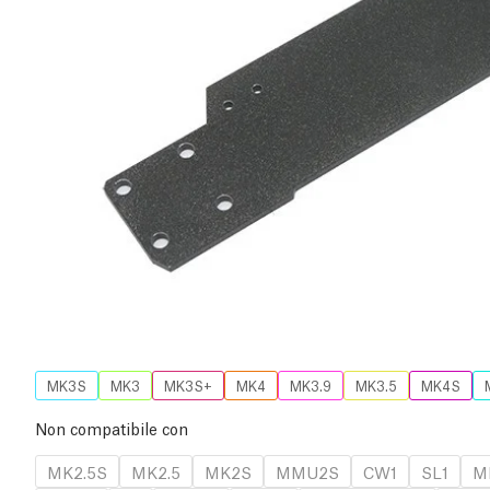
MK3S
MK3
MK3S+
MK4
MK3.9
MK3.5
MK4S
Non compatibile con
MK2.5S
MK2.5
MK2S
MMU2S
CW1
SL1
M