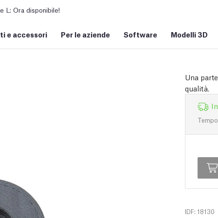
L: Ora disponibile!
i e accessori
Per le aziende
Software
Modelli 3D
Una parte
qualità.
I
Tempo d
IDF: 18130