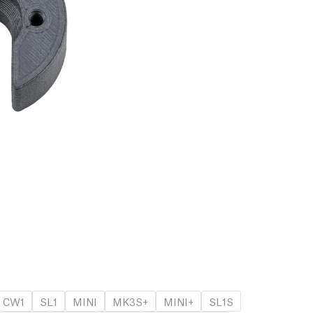
CW1
SL1
MINI
MK3S+
MINI+
SL1S