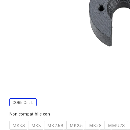
CORE One L
Non compatibile con
MK3S
MK3
MK2.5S
MK2.5
MK2S
MMU2S