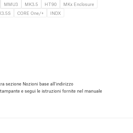
MMU3
MK3.5
HT90
MKx Enclosure
3.5S
CORE One/+
INDX
ra sezione Nozioni base all'indirizzo
stampante e segui le istruzioni fornite nel manuale