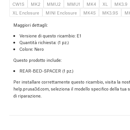
CW1S
MK2
MMU2
MMU1
MK4
XL
MK3.9
XL Enclosure
MINI Enclosure
MK4S
MK3.9S
MK
Maggiori dettagli
:
Versione di questo ricambio:
E1
Quantità richiesta:
(1
pz.
)
Colore: Nero
Questo prodotto include:
REAR-BED-SPACER (1
pz.
)
Per installare correttamente questo ricambio, visita la nost
help.prusa3d.com, seleziona il modello specifico della tua 
di riparazione.