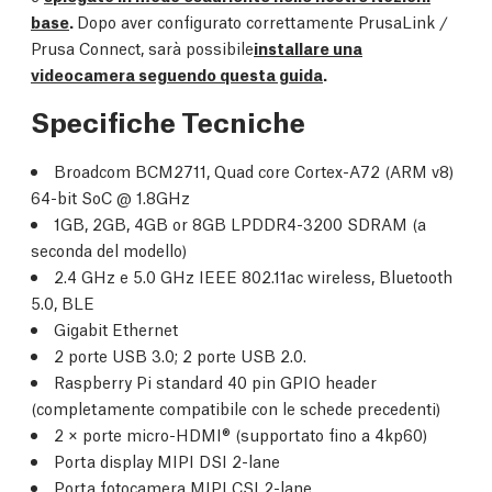
base
.
Dopo aver configurato correttamente PrusaLink /
Prusa Connect, sarà possibile
installare una
videocamera seguendo questa guida
.
Specifiche Tecniche
Broadcom BCM2711, Quad core Cortex-A72 (ARM v8)
64-bit SoC @ 1.8GHz
1GB, 2GB, 4GB or 8GB LPDDR4-3200 SDRAM (a
seconda del modello)
2.4 GHz e 5.0 GHz IEEE 802.11ac wireless, Bluetooth
5.0, BLE
Gigabit Ethernet
2 porte USB 3.0; 2 porte USB 2.0.
Raspberry Pi standard 40 pin GPIO header
(completamente compatibile con le schede precedenti)
2 × porte micro-HDMI® (supportato fino a 4kp60)
Porta display MIPI DSI 2-lane
Porta fotocamera MIPI CSI 2-lane