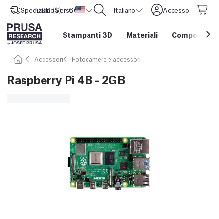
Spedizione verso
USD ($)
CORE One L: Ora disponibile!
Stati Uniti d'America
Italiano
Accesso
Stampanti 3D
Materiali
Componenti e
Accessori
Fotocamere e accessori
Raspberry Pi 4B - 2GB