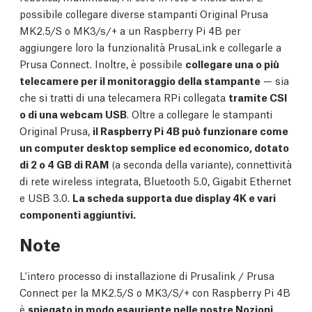
possibile collegare diverse stampanti Original Prusa
MK2.5/S o MK3/s/+ a un Raspberry Pi 4B per
aggiungere loro la funzionalità PrusaLink e collegarle a
Prusa Connect. Inoltre, è possibile
collegare una o più
telecamere per il monitoraggio della stampante
— sia
che si tratti di una telecamera RPi collegata
tramite CSI
o di una webcam USB
. Oltre a collegare le stampanti
Original Prusa,
il Raspberry Pi 4B può funzionare come
un computer desktop semplice ed economico, dotato
di 2 o 4 GB di RAM
(a seconda della variante), connettività
di rete wireless integrata, Bluetooth 5.0, Gigabit Ethernet
e USB 3.0.
La scheda supporta due display 4K e vari
componenti aggiuntivi.
Note
L'intero processo di installazione di Prusalink / Prusa
Connect per la MK2.5/S o MK3/S/+ con Raspberry Pi 4B
è
spiegato in modo esauriente nelle nostre Nozioni