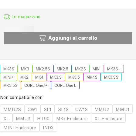
In magazzino
Aggiungi al carrello
MK3S
MK3
MK2.5S
MK2.5
MK2S
MINI
MK3S+
MINI+
MK2
MK4
MK3.9
MK3.5
MK4S
MK3.9S
MK3.5S
CORE One/+
CORE One L
Non compatibile con
MMU2S
CW1
SL1
SL1S
CW1S
MMU2
MMU1
XL
MMU3
HT90
MKx Enclosure
XL Enclosure
MINI Enclosure
INDX