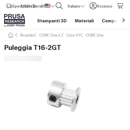
Spedizione verso
USD ($)
CORE One L: Ora disponibile!
Stati Uniti d'America
Italiano
Accesso
Stampanti 3D
Materiali
Componenti e
Ricambi
CORE One/L
Core XY
CORE One
Puleggia T16-2GT