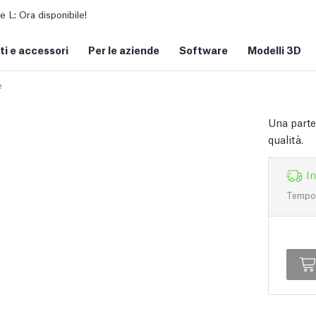
L: Ora disponibile!
i e accessori
Per le aziende
Software
Modelli 3D
e
Una parte
qualità.
I
Tempo d