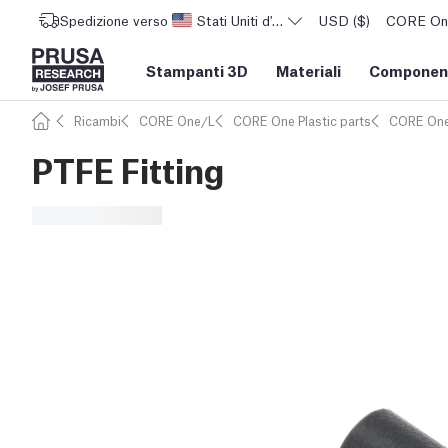
Spedizione verso
Stati Uniti d'America
USD ($)
CORE One 
Stampanti 3D
Materiali
Component
Ricambi
CORE One/L
CORE One Plastic parts
CORE On
PTFE Fitting