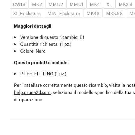
CW1S
MK2
MMU2
MMU1
MK4
XL
MK3.9
XL Enclosure
MINI Enclosure
MK4S
MK3.9S
MK
Maggiori dettagli
Versione di questo ricambio:
E1
Quantità richiesta:
(1
pz.
)
Colore: Nero
Questo prodotto include:
PTFE-FITTING (1
pz.
)
Per installare correttamente questo ricambio, visita la nost
help.prusa3d.com
, seleziona il modello specifico della tua
di riparazione.