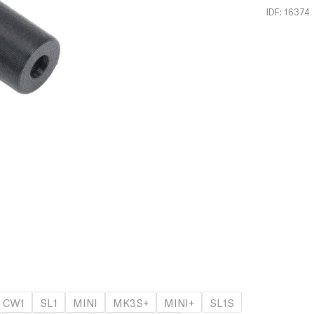
IDF: 16374
CW1
SL1
MINI
MK3S+
MINI+
SL1S