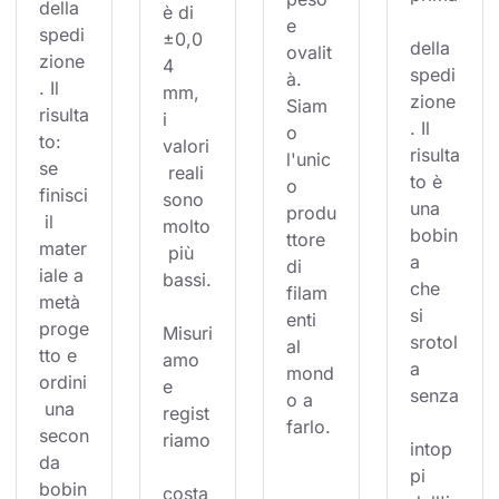
della 
è di 
e 
spedi
±0,0
della 
ovalit
zione
4 
spedi
à. 
. Il 
mm, 
zione
Siam
risulta
i 
. Il 
o 
to: 
valori
risulta
l'unic
se 
 reali 
to è 
o 
finisci
sono 
una 
produ
 il 
molto
bobin
ttore 
mater
 più 
a 
di 
iale a 
bassi.
che 
filam
metà 
si 
enti 
proge
Misuri
srotol
al 
tto e 
amo 
a 
mond
ordini
e 
senza
o a 
 una 
regist
farlo.
secon
riamo
intop
da 
pi 
bobin
costa