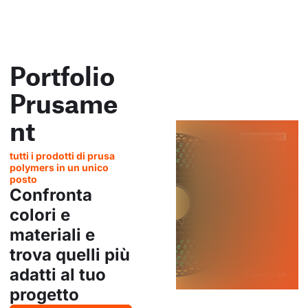
Portfolio
Prusame
nt
tutti i prodotti di prusa
polymers in un unico
posto
Confronta
colori e
materiali e
trova quelli più
adatti al tuo
progetto