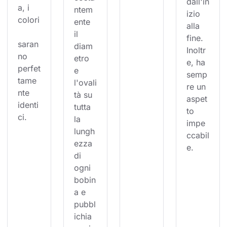
dall'in
a, i 
ntem
izio 
colori
ente 
alla 
il 
fine. 
saran
diam
Inoltr
no 
etro 
e, ha 
perfet
e 
semp
tame
l'ovali
re un 
nte 
tà su 
aspet
identi
tutta 
to 
ci.
la 
impe
lungh
ccabil
ezza 
e.
di 
ogni 
bobin
a e 
pubbl
ichia