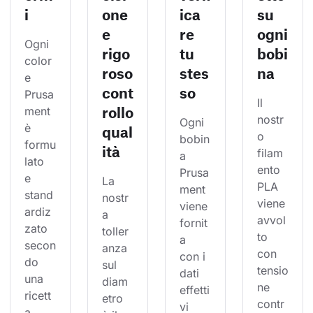
i
one
ica
su
e
re
ogni
Ogni 
rigo
tu
bobi
color
roso
stes
na
e 
cont
so
Prusa
Il 
rollo
ment 
nostr
Ogni 
è 
qual
o 
bobin
formu
ità
filam
a 
lato 
ento 
Prusa
e 
La 
PLA 
ment 
stand
nostr
viene 
viene 
ardiz
a 
avvol
fornit
zato 
toller
to 
a 
secon
anza 
con 
con i 
do 
sul 
tensio
dati 
una 
diam
ne 
effetti
ricett
etro 
contr
vi 
a 