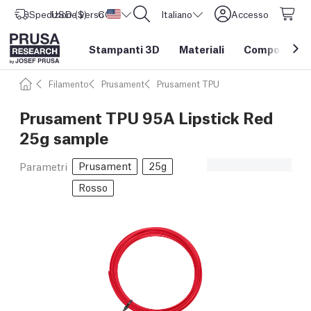
Spedizione verso
USD ($)
CORE One L: Ora disponibile!
Stati Uniti d'America
Italiano
Accesso
Stampanti 3D
Materiali
Componenti e
Filamento
Prusament
Prusament TPU
Prusament TPU 95A Lipstick Red
25g sample
Prusament
25g
Parametri
Rosso