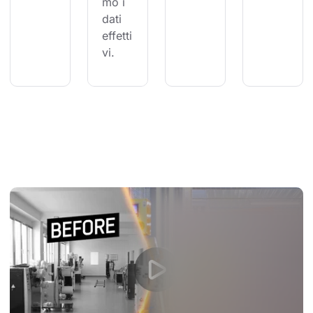
mo i 
dati 
effetti
vi.