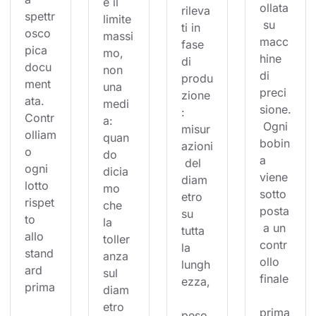
è il 
ollata
rileva
spettr
limite 
 su 
ti in 
osco
massi
macc
fase 
pica 
mo, 
hine 
di 
docu
non 
di 
produ
ment
una 
preci
zione
ata. 
medi
sione.
: 
Contr
a: 
 Ogni 
misur
olliam
quan
bobin
azioni
o 
do 
a 
 del 
ogni 
dicia
viene 
diam
lotto 
mo 
sotto
etro 
rispet
che 
posta
su 
to 
la 
 a un 
tutta 
allo 
toller
contr
la 
stand
anza 
ollo 
lungh
ard 
sul 
finale
ezza,
prima
diam
etro 
prima
peso 