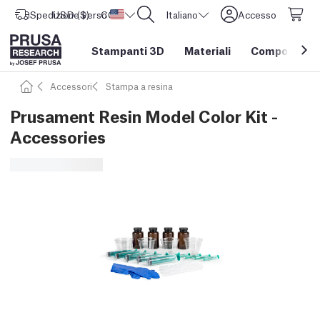
Spedizione verso
USD ($)
CORE One L: Ora disponibile!
Stati Uniti d'America
Italiano
Accesso
Stampanti 3D
Materiali
Componenti e
Accessori
Stampa a resina
Prusament Resin Model Color Kit -
Accessories