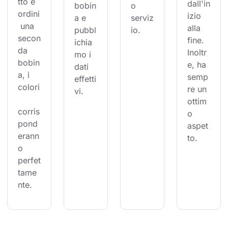
tto e 
dall'in
bobin
o 
ordini
izio 
a e 
serviz
 una 
alla 
pubbl
io.
secon
fine. 
ichia
da 
Inoltr
mo i 
bobin
e, ha 
dati 
a, i 
semp
effetti
colori
re un 
vi.
ottim
corris
o 
pond
aspet
erann
to.
o 
perfet
tame
nte.