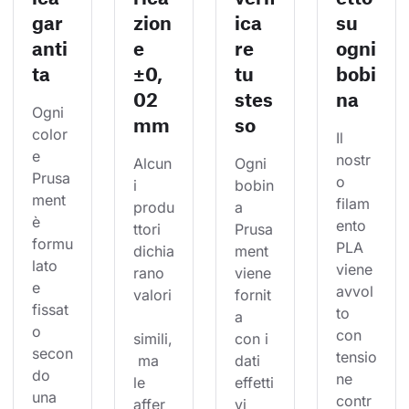
gar
zion
ica
su
anti
e
re
ogni
ta
±0,
tu
bobi
02
stes
na
Ogni 
mm
so
color
Il 
e 
nostr
Alcun
Ogni 
Prusa
o 
i 
bobin
ment 
filam
produ
a 
è 
ento 
ttori 
Prusa
formu
PLA 
dichia
ment 
lato 
viene 
rano 
viene 
e 
avvol
valori
fornit
fissat
to 
a 
o 
con 
simili,
con i 
secon
tensio
 ma 
dati 
do 
ne 
le 
effetti
una 
contr
affer
vi 