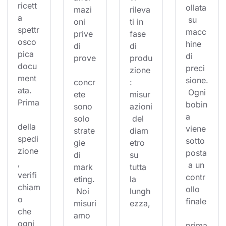
ricett
ollata
mazi
rileva
a 
 su 
oni 
ti in 
spettr
macc
prive 
fase 
osco
hine 
di 
di 
pica 
di 
prove
produ
docu
preci
zione
ment
sione.
concr
: 
ata. 
 Ogni 
ete 
misur
Prima
bobin
sono 
azioni
a 
solo 
 del 
della 
viene 
strate
diam
spedi
sotto
gie 
etro 
zione
posta
di 
su 
, 
 a un 
mark
tutta 
verifi
contr
eting.
la 
chiam
ollo 
 Noi 
lungh
o 
finale
misuri
ezza,
che 
amo 
ogni 
prima