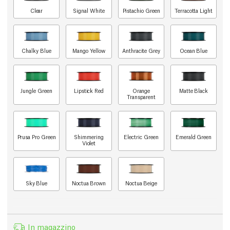
Clear
Signal White
Pistachio Green
Terracotta Light
Chalky Blue
Mango Yellow
Anthracite Grey
Ocean Blue
Jungle Green
Lipstick Red
Orange
Matte Black
Transparent
Prusa Pro Green
Shimmering
Electric Green
Emerald Green
Violet
Sky Blue
Noctua Brown
Noctua Beige
In magazzino