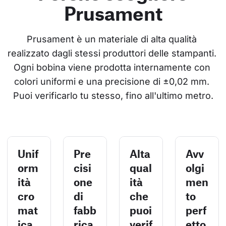
Prusament
Prusament è un materiale di alta qualità 
realizzato dagli stessi produttori delle stampanti. 
Ogni bobina viene prodotta internamente con 
colori uniformi e una precisione di ±0,02 mm. 
Puoi verificarlo tu stesso, fino all'ultimo metro.
Unif
Pre
Alta
Avv
orm
cisi
qual
olgi
ità
one
ità
men
cro
di
che
to
mat
fabb
puoi
perf
ica
rica
verif
etto