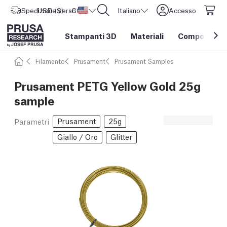
Spedizione verso
USD ($)
CORE One L: Ora disponibile!
Stati Uniti d'America
Italiano
Accesso
Stampanti 3D
Materiali
Componenti e
Filamento
Prusament
Prusament Samples
Prusament PETG Yellow Gold 25g
sample
Prusament
25g
Parametri
Giallo / Oro
Glitter