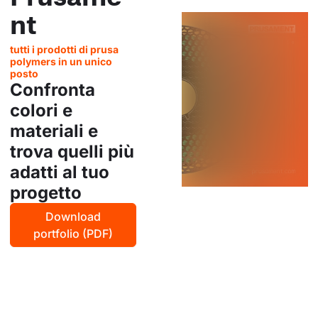
nt
tutti i prodotti di prusa
polymers in un unico
posto
Confronta
colori e
materiali e
trova quelli più
adatti al tuo
progetto
Download
portfolio (PDF)