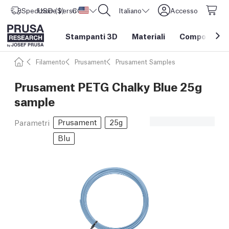
Spedizione verso
USD ($)
CORE One L: Ora disponibile!
Stati Uniti d'America
Italiano
Accesso
Stampanti 3D
Materiali
Componenti e
Filamento
Prusament
Prusament Samples
Prusament PETG Chalky Blue 25g
sample
Prusament
25g
Parametri
Blu