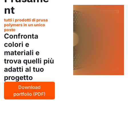
nt
tutti i prodotti di prusa
polymers in un unico
posto
Confronta
colori e
materiali e
trova quelli più
adatti al tuo
progetto
Download
portfolio (PDF)