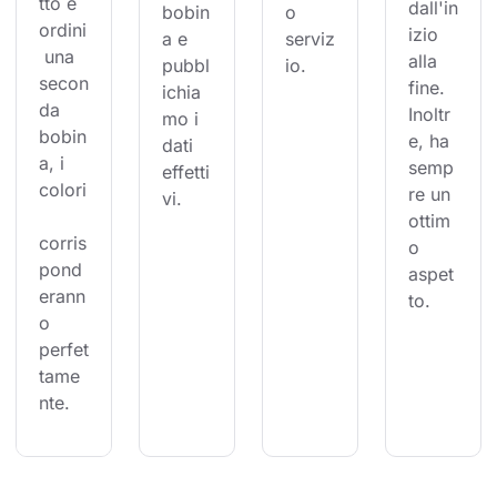
tto e 
dall'in
bobin
o 
ordini
izio 
a e 
serviz
 una 
alla 
pubbl
io.
secon
fine. 
ichia
da 
Inoltr
mo i 
bobin
e, ha 
dati 
a, i 
semp
effetti
colori
re un 
vi.
ottim
corris
o 
pond
aspet
erann
to.
o 
perfet
tame
nte.