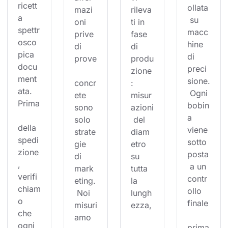
ricett
ollata
mazi
rileva
a 
 su 
oni 
ti in 
spettr
macc
prive 
fase 
osco
hine 
di 
di 
pica 
di 
prove
produ
docu
preci
zione
ment
sione.
concr
: 
ata. 
 Ogni 
ete 
misur
Prima
bobin
sono 
azioni
a 
solo 
 del 
della 
viene 
strate
diam
spedi
sotto
gie 
etro 
zione
posta
di 
su 
, 
 a un 
mark
tutta 
verifi
contr
eting.
la 
chiam
ollo 
 Noi 
lungh
o 
finale
misuri
ezza,
che 
amo 
ogni 
prima