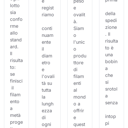
e 
peso 
lotto 
regist
e 
sia 
della 
riamo
ovalit
confo
spedi
à. 
rme 
zione
conti
Siam
allo 
. Il 
nuam
o 
stand
risulta
ente 
l'unic
ard. 
to è 
il 
o 
Il 
una 
diam
produ
risulta
bobin
etro 
ttore 
to: 
a 
e 
di 
se 
che 
l'ovali
filam
finisci
si 
tà su 
enti 
 il 
srotol
tutta 
al 
filam
a 
la 
mond
ento 
senza
lungh
o a 
a 
ezza 
offrir
metà 
intop
di 
e 
proge
pi 
ogni 
quest