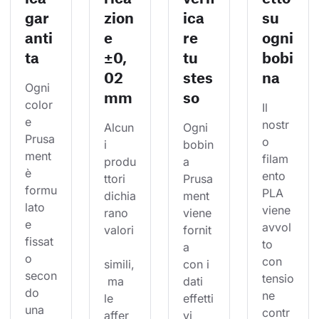
gar
zion
ica
su
anti
e
re
ogni
ta
±0,
tu
bobi
02
stes
na
Ogni 
mm
so
color
Il 
e 
nostr
Alcun
Ogni 
Prusa
o 
i 
bobin
ment 
filam
produ
a 
è 
ento 
ttori 
Prusa
formu
PLA 
dichia
ment 
lato 
viene 
rano 
viene 
e 
avvol
valori
fornit
fissat
to 
a 
o 
con 
simili,
con i 
secon
tensio
 ma 
dati 
do 
ne 
le 
effetti
una 
contr
affer
vi 