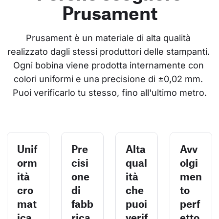
Prusament
Prusament è un materiale di alta qualità 
realizzato dagli stessi produttori delle stampanti. 
Ogni bobina viene prodotta internamente con 
colori uniformi e una precisione di ±0,02 mm. 
Puoi verificarlo tu stesso, fino all'ultimo metro.
Unif
Pre
Alta
Avv
orm
cisi
qual
olgi
ità
one
ità
men
cro
di
che
to
mat
fabb
puoi
perf
ica
rica
verif
etto