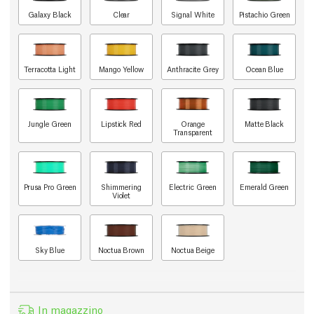
Galaxy Black
Clear
Signal White
Pistachio Green
Terracotta Light
Mango Yellow
Anthracite Grey
Ocean Blue
Jungle Green
Lipstick Red
Orange
Matte Black
Transparent
Prusa Pro Green
Shimmering
Electric Green
Emerald Green
Violet
Sky Blue
Noctua Brown
Noctua Beige
In magazzino