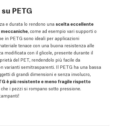
i su PETG
enza e durata lo rendono una
scelta eccellente
ni meccaniche
, come ad esempio vari supporti o
mpe in PETG sono ideali per applicazioni
 materiale tenace con una buona resistenza alle
 modificata con il glicole, presente durante il
rietà del PET, rendendolo più facile da
n varianti semitrasparenti. Il PETG ha una bassa
etti di grandi dimensioni e senza involucro,
ETG è più resistente e meno fragile rispetto
 che i pezzi si rompano sotto pressione.
stampanti!