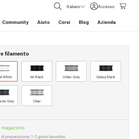
Italiano
Accesso
Community
Aiuto
Corsi
Blog
Azienda
re filamento
al White
Jet Black
Urban Grey
Galaxy Black
acite Grey
Clear
n magazzino
i preparazione: 1-3 giorni lavorativi.