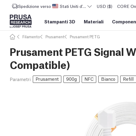
Spedizione verso
Stati Uniti d'America
USD ($)
CORE One 
Stampanti 3D
Materiali
Component
Filamento
Prusament
Prusament PETG
Prusament PETG Signal Wh
Compatible)
Prusament
900g
NFC
Bianco
Refill
Parametri