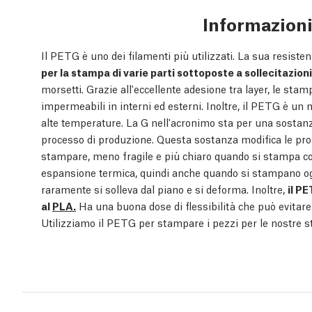
Informazion
Il PETG è uno dei filamenti più utilizzati. La sua resist
per la stampa di varie parti sottoposte a sollecitazio
morsetti. Grazie all'eccellente adesione tra layer, le sta
impermeabili in interni ed esterni. Inoltre, il PETG è un
alte temperature. La G nell'acronimo sta per una sostanza
processo di produzione. Questa sostanza modifica le prop
stampare, meno fragile e più chiaro quando si stampa co
espansione termica, quindi anche quando si stampano ogg
raramente si solleva dal piano e si deforma. Inoltre,
il P
al
PLA.
Ha una buona dose di flessibilità che può evitare
Utilizziamo il PETG per stampare i pezzi per le nostre 