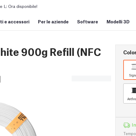
L: Ora disponibile!
i e accessori
Per le aziende
Software
Modelli 3D
ite 900g Refill (NFC
Colo
Sign
Anthr
I
Tempo d