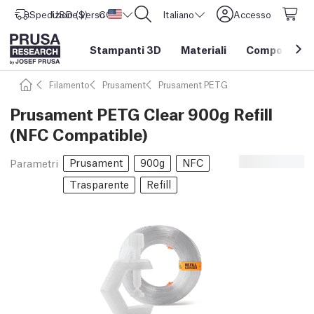
Spedizione verso
USD ($)
CORE One L: Ora disponibile!
Stati Uniti d'America
Italiano
Accesso
Stampanti 3D
Materiali
Componenti e
Filamento
Prusament
Prusament PETG
Prusament PETG Clear 900g Refill
(NFC Compatible)
Prusament
900g
NFC
Parametri
Trasparente
Refill