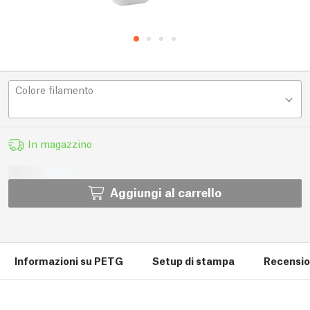
Colore filamento
In magazzino
Aggiungi al carrello
Informazioni su PETG
Setup di stampa
Recension