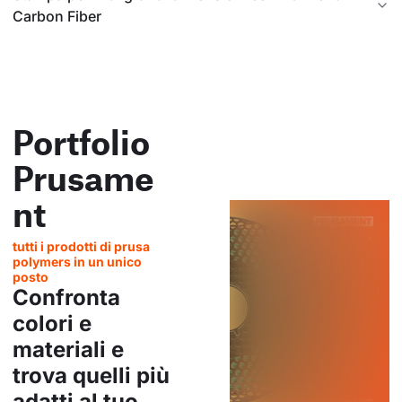
Carbon Fiber
Portfolio
Prusame
nt
tutti i prodotti di prusa
polymers in un unico
posto
Confronta
colori e
materiali e
trova quelli più
adatti al tuo