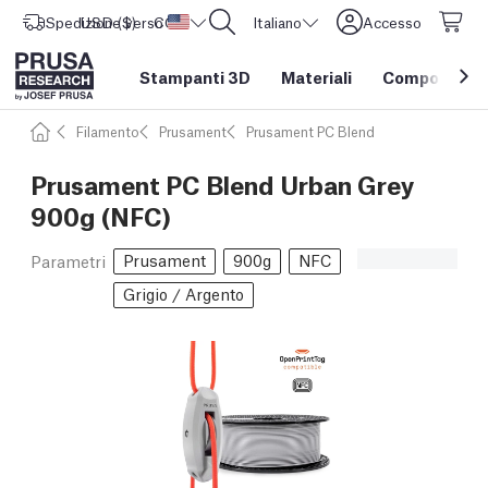
Spedizione verso
USD ($)
CORE One L: Ora disponibile!
Stati Uniti d'America
Italiano
Accesso
Stampanti 3D
Materiali
Componenti e
Filamento
Prusament
Prusament PC Blend
Prusament PC Blend Urban Grey
900g (NFC)
Prusament
900g
NFC
Parametri
Grigio / Argento