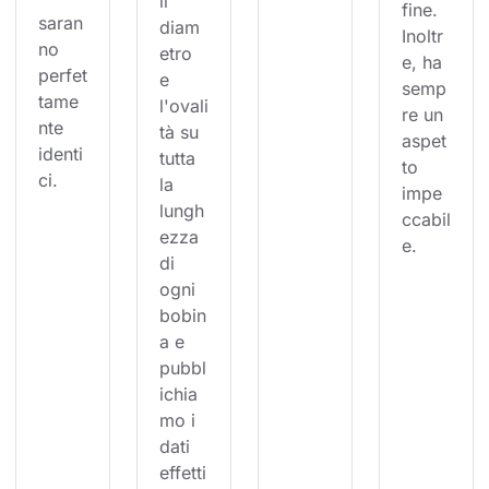
il 
fine. 
saran
diam
Inoltr
no 
etro 
e, ha 
perfet
e 
semp
tame
l'ovali
re un 
nte 
tà su 
aspet
identi
tutta 
to 
ci.
la 
impe
lungh
ccabil
ezza 
e.
di 
ogni 
bobin
a e 
pubbl
ichia
mo i 
dati 
effetti