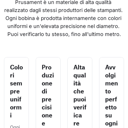
Prusament è un materiale di alta qualità 
realizzato dagli stessi produttori delle stampanti. 
Ogni bobina è prodotta internamente con colori 
uniformi e un'elevata precisione nel diametro. 
Puoi verificarlo tu stesso, fino all'ultimo metro.
Colo
Pro
Alta
Avv
ri
duzi
qual
olgi
sem
one
ità
men
pre
di
che
to
unif
pre
puoi
perf
orm
cisi
verif
etto
i
one
ica
su
e
re
ogni
Ogni 