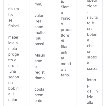
spedi
à. 
. Il 
mm, 
zione
Siam
risulta
i 
. Il 
o 
to: 
valori
risulta
l'unic
se 
 reali 
to è 
o 
finisci
sono 
una 
produ
 il 
molto
bobin
ttore 
mater
 più 
a 
di 
iale a 
bassi.
che 
filam
metà 
si 
enti 
proge
Misuri
srotol
al 
tto e 
amo 
a 
mond
ordini
e 
senza
o a 
 una 
regist
farlo.
secon
riamo
intop
da 
pi 
bobin
costa
dall'in
a, i 
ntem
izio 
colori
ente 
alla 