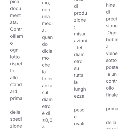
pica 
mo, 
hine 
di 
docu
non 
di 
produ
ment
una 
preci
zione
ata. 
medi
sione.
: 
Contr
a: 
 Ogni 
misur
olliam
quan
bobin
azioni
o 
do 
a 
 del 
ogni 
dicia
viene 
diam
lotto 
mo 
sotto
etro 
rispet
che 
posta
su 
to 
la 
 a un 
tutta 
allo 
toller
contr
la 
stand
anza 
ollo 
lungh
ard 
sul 
finale
ezza,
prima
diam
etro 
prima
peso 
della 
è di 
e 
spedi
±0,0
della 
ovalit
zione
4 