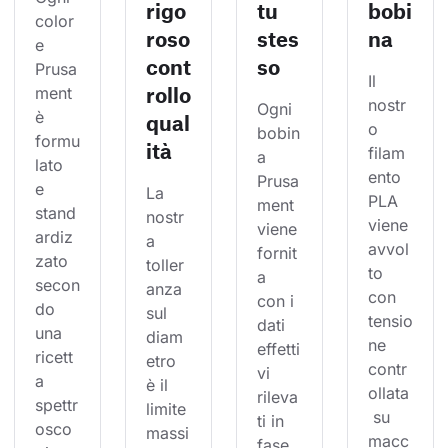
rigo
tu
bobi
color
roso
stes
na
e 
cont
so
Prusa
Il 
rollo
ment 
nostr
Ogni 
è 
qual
o 
bobin
formu
ità
filam
a 
lato 
ento 
Prusa
e 
La 
PLA 
ment 
stand
nostr
viene 
viene 
ardiz
a 
avvol
fornit
zato 
toller
to 
a 
secon
anza 
con 
con i 
do 
sul 
tensio
dati 
una 
diam
ne 
effetti
ricett
etro 
contr
vi 
a 
è il 
ollata
rileva
spettr
limite 
 su 
ti in 
osco
massi
macc
fase 