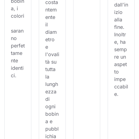
bobin
costa
dall'in
a, i 
ntem
izio 
colori
ente 
alla 
il 
fine. 
saran
diam
Inoltr
no 
etro 
e, ha 
perfet
e 
semp
tame
l'ovali
re un 
nte 
tà su 
aspet
identi
tutta 
to 
ci.
la 
impe
lungh
ccabil
ezza 
e.
di 
ogni 
bobin
a e 
pubbl
ichia