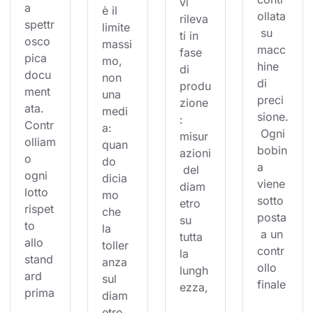
vi 
a 
è il 
ollata
rileva
spettr
limite 
 su 
ti in 
osco
massi
macc
fase 
pica 
mo, 
hine 
di 
docu
non 
di 
produ
ment
una 
preci
zione
ata. 
medi
sione.
: 
Contr
a: 
 Ogni 
misur
olliam
quan
bobin
azioni
o 
do 
a 
 del 
ogni 
dicia
viene 
diam
lotto 
mo 
sotto
etro 
rispet
che 
posta
su 
to 
la 
 a un 
tutta 
allo 
toller
contr
la 
stand
anza 
ollo 
lungh
ard 
sul 
finale
ezza,
prima
diam
etro 