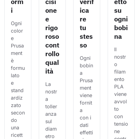
orm
cisi
verif
etto
i
one
ica
su
e
re
ogni
Ogni 
rigo
tu
bobi
color
roso
stes
na
e 
cont
so
Prusa
Il 
rollo
ment 
nostr
Ogni 
è 
qual
o 
bobin
formu
ità
filam
a 
lato 
ento 
Prusa
e 
La 
PLA 
ment 
stand
nostr
viene 
viene 
ardiz
a 
avvol
fornit
zato 
toller
to 
a 
secon
anza 
con 
con i 
do 
sul 
tensio
dati 
una 
diam
ne 
effetti
ricett
etro 
contr