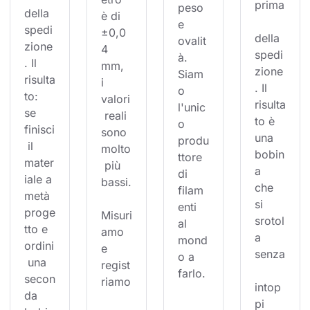
prima
peso 
della 
è di 
e 
spedi
±0,0
della 
ovalit
zione
4 
spedi
à. 
. Il 
mm, 
zione
Siam
risulta
i 
. Il 
o 
to: 
valori
risulta
l'unic
se 
 reali 
to è 
o 
finisci
sono 
una 
produ
 il 
molto
bobin
ttore 
mater
 più 
a 
di 
iale a 
bassi.
che 
filam
metà 
si 
enti 
proge
Misuri
srotol
al 
tto e 
amo 
a 
mond
ordini
e 
senza
o a 
 una 
regist
farlo.
secon
riamo
intop
da 
pi 