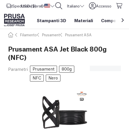
Spedizione verso
USD ($)
CORE One L: Ora disponibile!
Stati Uniti d'America
Italiano
Accesso
Stampanti 3D
Materiali
Componenti e
Filamento
Prusament
Prusament ASA
Prusament ASA Jet Black 800g
(NFC)
Prusament
800g
Parametri
NFC
Nero