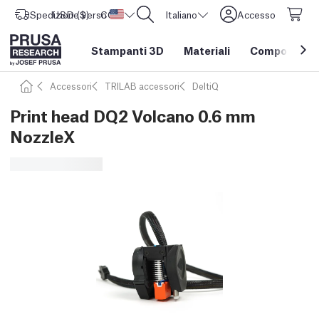
Spedizione verso
USD ($)
CORE One L: Ora disponibile!
Stati Uniti d'America
Italiano
Accesso
Stampanti 3D
Materiali
Componenti e
Accessori
TRILAB accessori
DeltiQ
Print head DQ2 Volcano 0.6 mm
NozzleX