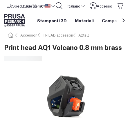
Spedizione verso
USD ($)
CORE One L: Ora disponibile!
Stati Uniti d'America
Italiano
Accesso
Stampanti 3D
Materiali
Componenti e
Accessori
TRILAB accessori
AzteQ
Print head AQ1 Volcano 0.8 mm brass