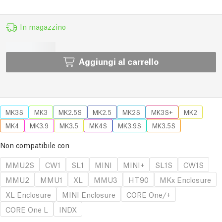
In magazzino
Aggiungi al carrello
MK3S
MK3
MK2.5S
MK2.5
MK2S
MK3S+
MK2
MK4
MK3.9
MK3.5
MK4S
MK3.9S
MK3.5S
Non compatibile con
MMU2S
CW1
SL1
MINI
MINI+
SL1S
CW1S
MMU2
MMU1
XL
MMU3
HT90
MKx Enclosure
XL Enclosure
MINI Enclosure
CORE One/+
CORE One L
INDX