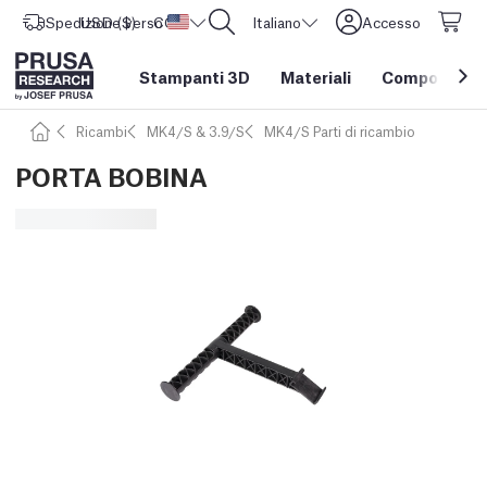
Spedizione verso
USD ($)
CORE One L: Ora disponibile!
Stati Uniti d'America
Italiano
Accesso
Stampanti 3D
Materiali
Componenti e
Ricambi
MK4/S & 3.9/S
MK4/S Parti di ricambio
PORTA BOBINA