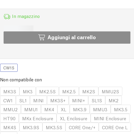
In magazzino
Aggiungi al carrello
CW1S
Non compatibile con
MK3S
MK3
MK2.5S
MK2.5
MK2S
MMU2S
CW1
SL1
MINI
MK3S+
MINI+
SL1S
MK2
MMU2
MMU1
MK4
XL
MK3.9
MMU3
MK3.5
HT90
MKx Enclosure
XL Enclosure
MINI Enclosure
MK4S
MK3.9S
MK3.5S
CORE One/+
CORE One L