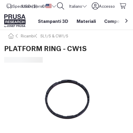
Spedizione verso
USD ($)
CORE One L: Ora disponibile!
Stati Uniti d'America
Italiano
Accesso
Stampanti 3D
Materiali
Componenti e
Ricambi
SL1/S & CW1/S
PLATFORM RING - CW1S