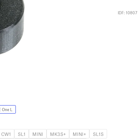
IDF: 10807
 One L
CW1
SL1
MINI
MK3S+
MINI+
SL1S