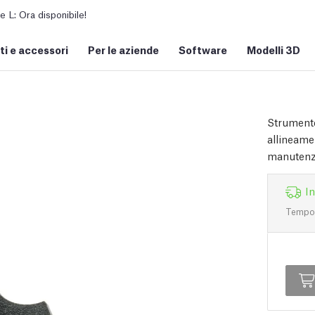
L: Ora disponibile!
i e accessori
Per le aziende
Software
Modelli 3D
Strumento
allineamen
manutenz
I
Tempo d