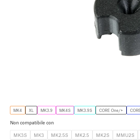
MK4
XL
MK3.9
MK4S
MK3.9S
CORE One/+
CORE
Non compatibile con
MK3S
MK3
MK2.5S
MK2.5
MK2S
MMU2S