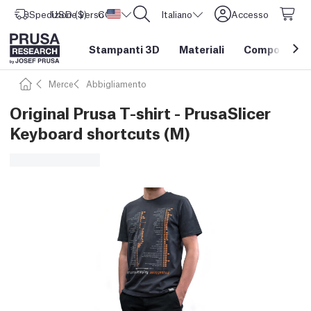
Spedizione verso
USD ($)
CORE One L: Ora disponibile!
Stati Uniti d'America
Italiano
Accesso
Stampanti 3D
Materiali
Componenti e
Merce
Abbigliamento
Original Prusa T-shirt - PrusaSlicer
Keyboard shortcuts (M)