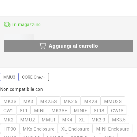
In magazzino
Aggiungi al carrello
MMU3
CORE One/+
Non compatibile con
MK3S
MK3
MK2.5S
MK2.5
MK2S
MMU2S
CW1
SL1
MINI
MK3S+
MINI+
SL1S
CW1S
MK2
MMU2
MMU1
MK4
XL
MK3.9
MK3.5
HT90
MKx Enclosure
XL Enclosure
MINI Enclosure