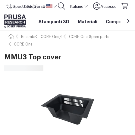
Spedizione verso
USD ($)
CORE One L: Ora disponibile!
Stati Uniti d'America
Italiano
Accesso
Stampanti 3D
Materiali
Componenti e
Ricambi
CORE One/L
CORE One Spare parts
CORE One
MMU3 Top cover