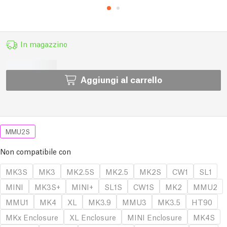
In magazzino
Aggiungi al carrello
MMU2S
Non compatibile con
MK3S
MK3
MK2.5S
MK2.5
MK2S
CW1
SL1
MINI
MK3S+
MINI+
SL1S
CW1S
MK2
MMU2
MMU1
MK4
XL
MK3.9
MMU3
MK3.5
HT90
MKx Enclosure
XL Enclosure
MINI Enclosure
MK4S