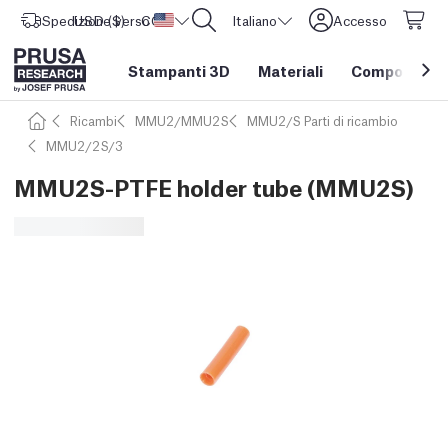
Spedizione verso
USD ($)
CORE One L: Ora disponibile!
Stati Uniti d'America
Italiano
Accesso
Stampanti 3D
Materiali
Componenti e
Ricambi
MMU2/MMU2S
MMU2/S Parti di ricambio
MMU2/2S/3
MMU2S-PTFE holder tube (MMU2S)