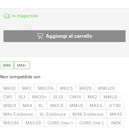
In magazzino
Aggiungi al carrello
MINI
MINI+
Non compatibile con
MK3S
MK3
MK2.5S
MK2.5
MK2S
MMU2S
CW1
SL1
MK3S+
SL1S
CW1S
MK2
MMU2
MMU1
MK4
XL
MK3.9
MMU3
MK3.5
HT90
MKx Enclosure
XL Enclosure
MINI Enclosure
MK4S
MK3.9S
MK3.5S
CORE One/+
CORE One L
INDX