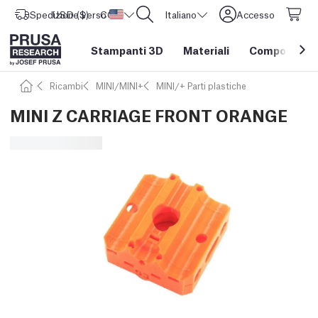
Spedizione verso
USD ($)
CORE One L: Ora disponibile!
Stati Uniti d'America
Italiano
Accesso
Stampanti 3D
Materiali
Componenti e
Ricambi
MINI/MINI+
MINI/+ Parti plastiche
MINI Z CARRIAGE FRONT ORANGE