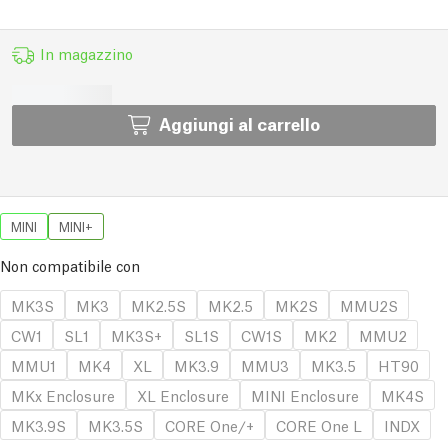
In magazzino
Aggiungi al carrello
MINI
MINI+
Non compatibile con
MK3S
MK3
MK2.5S
MK2.5
MK2S
MMU2S
CW1
SL1
MK3S+
SL1S
CW1S
MK2
MMU2
MMU1
MK4
XL
MK3.9
MMU3
MK3.5
HT90
MKx Enclosure
XL Enclosure
MINI Enclosure
MK4S
MK3.9S
MK3.5S
CORE One/+
CORE One L
INDX