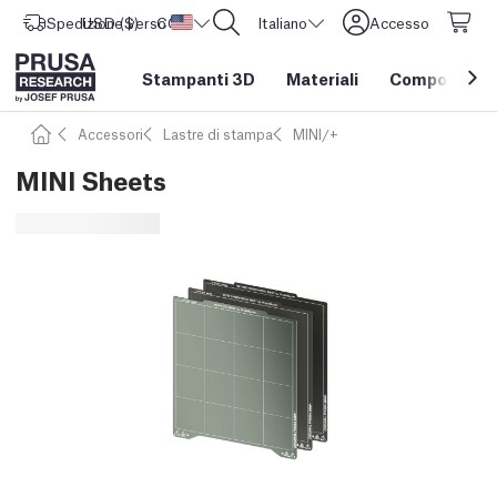
Spedizione verso
USD ($)
CORE One L: Ora disponibile!
Stati Uniti d'America
Italiano
Accesso
Stampanti 3D
Materiali
Componenti e
Accessori
Lastre di stampa
MINI/+
MINI Sheets