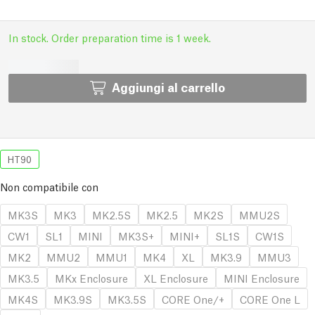
In stock. Order preparation time is 1 week.
Aggiungi al carrello
HT90
Non compatibile con
MK3S
MK3
MK2.5S
MK2.5
MK2S
MMU2S
CW1
SL1
MINI
MK3S+
MINI+
SL1S
CW1S
MK2
MMU2
MMU1
MK4
XL
MK3.9
MMU3
MK3.5
MKx Enclosure
XL Enclosure
MINI Enclosure
MK4S
MK3.9S
MK3.5S
CORE One/+
CORE One L