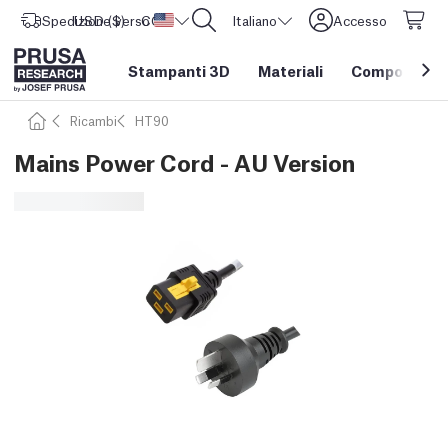
Spedizione verso
USD ($)
CORE One L: Ora disponibile!
Stati Uniti d'America
Italiano
Accesso
Stampanti 3D
Materiali
Componenti e
Ricambi
HT90
Mains Power Cord - AU Version