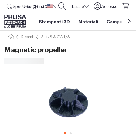
Spedizione verso
USD ($)
CORE One L: Ora disponibile!
Stati Uniti d'America
Italiano
Accesso
Stampanti 3D
Materiali
Componenti e
Ricambi
SL1/S & CW1/S
Magnetic propeller