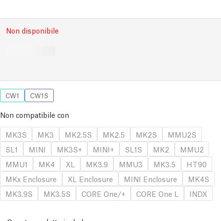
Non disponibile
CW1
CW1S
Non compatibile con
MK3S
MK3
MK2.5S
MK2.5
MK2S
MMU2S
SL1
MINI
MK3S+
MINI+
SL1S
MK2
MMU2
MMU1
MK4
XL
MK3.9
MMU3
MK3.5
HT90
MKx Enclosure
XL Enclosure
MINI Enclosure
MK4S
MK3.9S
MK3.5S
CORE One/+
CORE One L
INDX