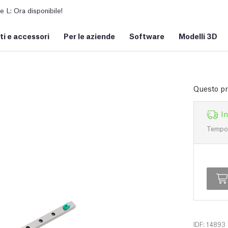
L: Ora disponibile!
i e accessori
Per le aziende
Software
Modelli 3D
Questo pro
I
Tempo d
IDF: 14893