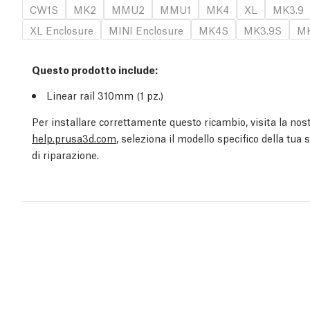
CW1S
MK2
MMU2
MMU1
MK4
XL
MK3.9
XL Enclosure
MINI Enclosure
MK4S
MK3.9S
MK
Questo prodotto include:
Linear rail 310mm (1
pz.
)
Per installare correttamente questo ricambio, visita la nost
help.prusa3d.com
, seleziona il modello specifico della tua
di riparazione.