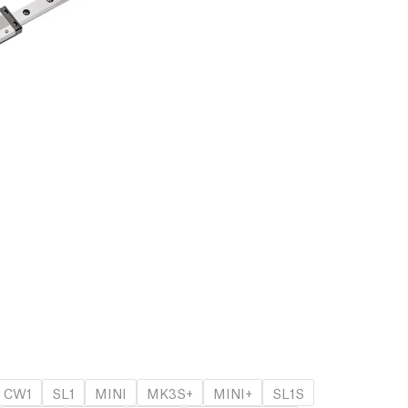
CW1
SL1
MINI
MK3S+
MINI+
SL1S