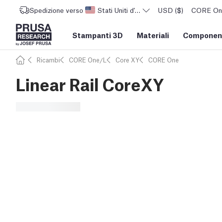
Spedizione verso
Stati Uniti d'America
USD ($)
CORE One 
Stampanti 3D
Materiali
Component
Ricambi
CORE One/L
Core XY
CORE One
Linear Rail CoreXY