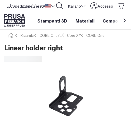
Spedizione verso
USD ($)
CORE One L: Ora disponibile!
Stati Uniti d'America
Italiano
Accesso
Stampanti 3D
Materiali
Componenti e
Ricambi
CORE One/L
Core XY
CORE One
Linear holder right