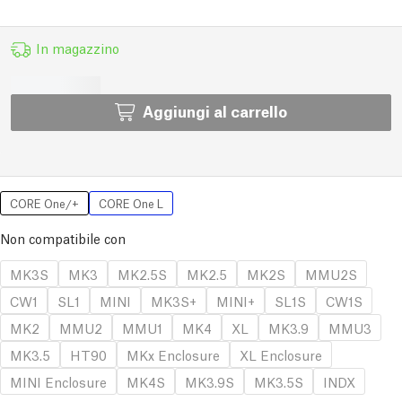
In magazzino
Aggiungi al carrello
CORE One/+
CORE One L
Non compatibile con
MK3S
MK3
MK2.5S
MK2.5
MK2S
MMU2S
CW1
SL1
MINI
MK3S+
MINI+
SL1S
CW1S
MK2
MMU2
MMU1
MK4
XL
MK3.9
MMU3
MK3.5
HT90
MKx Enclosure
XL Enclosure
MINI Enclosure
MK4S
MK3.9S
MK3.5S
INDX