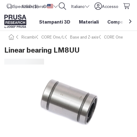
Spedizione verso
USD ($)
CORE One L: Ora disponibile!
Stati Uniti d'America
Italiano
Accesso
Stampanti 3D
Materiali
Componenti e
Ricambi
CORE One/L
Base and Z-axis
CORE One
Linear bearing LM8UU