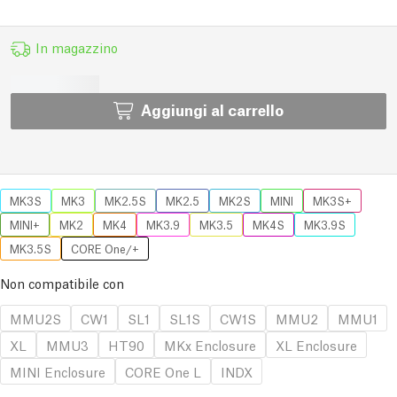
In magazzino
Aggiungi al carrello
MK3S
MK3
MK2.5S
MK2.5
MK2S
MINI
MK3S+
MINI+
MK2
MK4
MK3.9
MK3.5
MK4S
MK3.9S
MK3.5S
CORE One/+
Non compatibile con
MMU2S
CW1
SL1
SL1S
CW1S
MMU2
MMU1
XL
MMU3
HT90
MKx Enclosure
XL Enclosure
MINI Enclosure
CORE One L
INDX