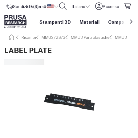
Spedizione verso
USD ($)
CORE One L: Ora disponibile!
Stati Uniti d'America
Italiano
Accesso
Stampanti 3D
Materiali
Componenti e
Ricambi
MMU2/2S/3
MMU3 Parti plastiche
MMU3
LABEL PLATE