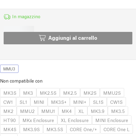
In magazzino
Aggiungi al carrello
MMU3
Non compatibile con
MK3S
MK3
MK2.5S
MK2.5
MK2S
MMU2S
CW1
SL1
MINI
MK3S+
MINI+
SL1S
CW1S
MK2
MMU2
MMU1
MK4
XL
MK3.9
MK3.5
HT90
MKx Enclosure
XL Enclosure
MINI Enclosure
MK4S
MK3.9S
MK3.5S
CORE One/+
CORE One L