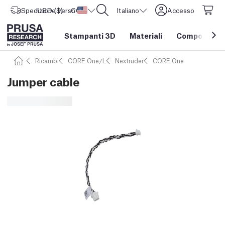
Spedizione verso
USD ($)
CORE One L: Ora disponibile!
Stati Uniti d'America
Italiano
Accesso
Stampanti 3D
Materiali
Componenti e
Ricambi
CORE One/L
Nextruder
CORE One
Jumper cable