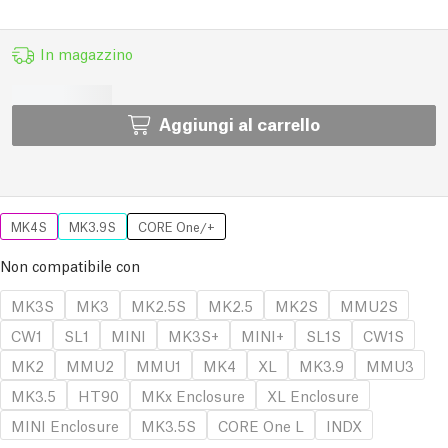
In magazzino
Aggiungi al carrello
MK4S
MK3.9S
CORE One/+
Non compatibile con
MK3S
MK3
MK2.5S
MK2.5
MK2S
MMU2S
CW1
SL1
MINI
MK3S+
MINI+
SL1S
CW1S
MK2
MMU2
MMU1
MK4
XL
MK3.9
MMU3
MK3.5
HT90
MKx Enclosure
XL Enclosure
MINI Enclosure
MK3.5S
CORE One L
INDX