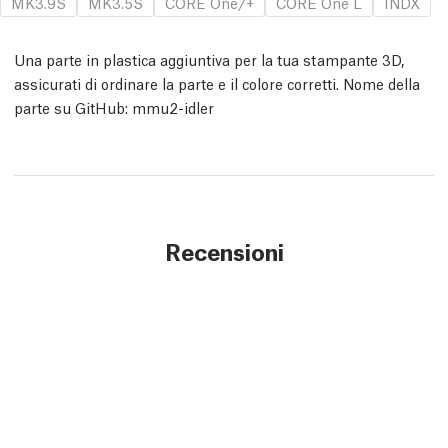
MK3.9S
MK3.5S
CORE One/+
CORE One L
INDX
Una parte in plastica aggiuntiva per la tua stampante 3D,
assicurati di ordinare la parte e il colore corretti. Nome della
parte su GitHub: mmu2-idler
Recensioni