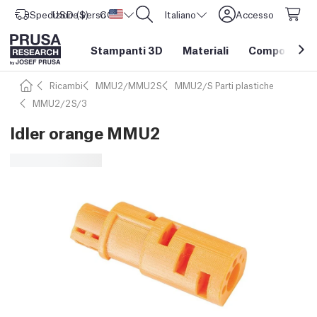
Spedizione verso
USD ($)
CORE One L: Ora disponibile!
Stati Uniti d'America
Italiano
Accesso
Stampanti 3D
Materiali
Componenti e
Ricambi
MMU2/MMU2S
MMU2/S Parti plastiche
MMU2/2S/3
Idler orange MMU2