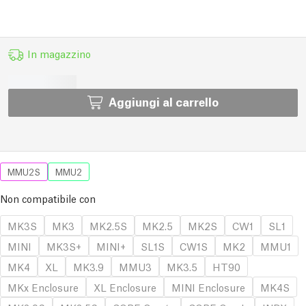
In magazzino
Aggiungi al carrello
MMU2S
MMU2
Non compatibile con
MK3S
MK3
MK2.5S
MK2.5
MK2S
CW1
SL1
MINI
MK3S+
MINI+
SL1S
CW1S
MK2
MMU1
MK4
XL
MK3.9
MMU3
MK3.5
HT90
MKx Enclosure
XL Enclosure
MINI Enclosure
MK4S