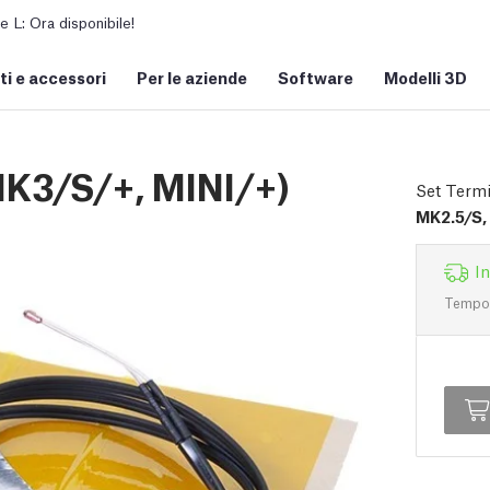
L: Ora disponibile!
i e accessori
Per le aziende
Software
Modelli 3D
MK3/S/+, MINI/+)
Set Termi
MK2.5/S,
I
Tempo d