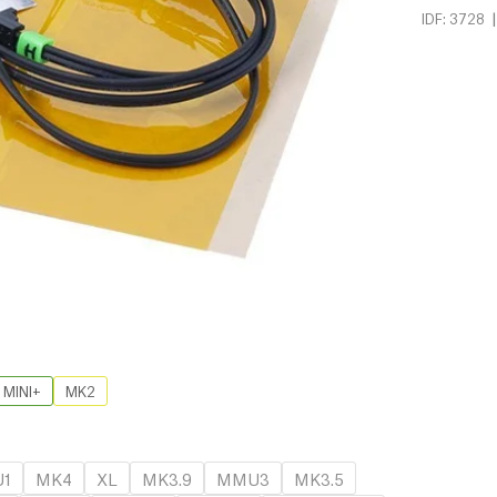
|
IDF: 3728
MINI+
MK2
1
MK4
XL
MK3.9
MMU3
MK3.5