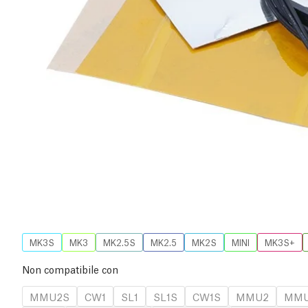
MK3S
MK3
MK2.5S
MK2.5
MK2S
MINI
MK3S+
Non compatibile con
MMU2S
CW1
SL1
SL1S
CW1S
MMU2
MMU