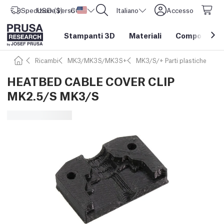
Spedizione verso
USD ($)
CORE One L: Ora disponibile!
Stati Uniti d'America
Italiano
Accesso
Stampanti 3D
Materiali
Componenti e
Ricambi
MK3/MK3S/MK3S+
MK3/S/+ Parti plastiche
HEATBED CABLE COVER CLIP
MK2.5/S MK3/S