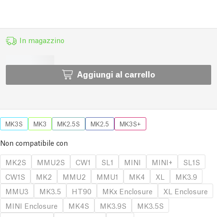
In magazzino
Aggiungi al carrello
MK3S
MK3
MK2.5S
MK2.5
MK3S+
Non compatibile con
MK2S
MMU2S
CW1
SL1
MINI
MINI+
SL1S
CW1S
MK2
MMU2
MMU1
MK4
XL
MK3.9
MMU3
MK3.5
HT90
MKx Enclosure
XL Enclosure
MINI Enclosure
MK4S
MK3.9S
MK3.5S