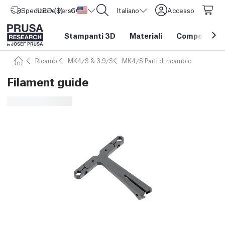
Spedizione verso
USD ($)
CORE One L: Ora disponibile!
Stati Uniti d'America
Italiano
Accesso
Stampanti 3D
Materiali
Componenti e
Ricambi
MK4/S & 3.9/S
MK4/S Parti di ricambio
Filament guide