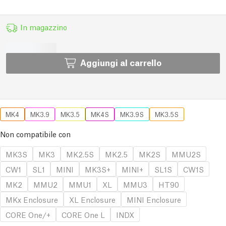
In magazzino
Aggiungi al carrello
MK4
MK3.9
MK3.5
MK4S
MK3.9S
MK3.5S
Non compatibile con
MK3S
MK3
MK2.5S
MK2.5
MK2S
MMU2S
CW1
SL1
MINI
MK3S+
MINI+
SL1S
CW1S
MK2
MMU2
MMU1
XL
MMU3
HT90
MKx Enclosure
XL Enclosure
MINI Enclosure
CORE One/+
CORE One L
INDX