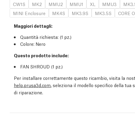
CW1S
MK2
MMU2
MMU1
XL
MMU3
MK3.
MINI Enclosure
MK4S
MK3.9S
MK3.5S
CORE O
Maggiori dettagli
:
Quantità richiesta:
(1
pz.
)
Colore: Nero
Questo prodotto include:
FAN SHROUD (1
pz.
)
Per installare correttamente questo ricambio, visita la nost
help.prusa3d.com
, seleziona il modello specifico della tua
di riparazione.