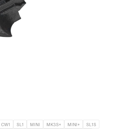
CW1
SL1
MINI
MK3S+
MINI+
SL1S