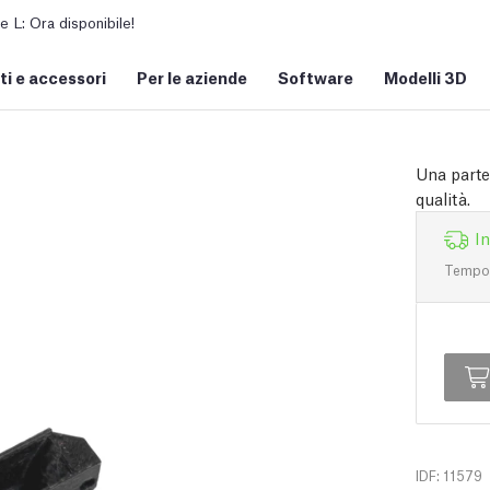
L: Ora disponibile!
i e accessori
Per le aziende
Software
Modelli 3D
Una parte
qualità.
I
Tempo d
IDF: 11579