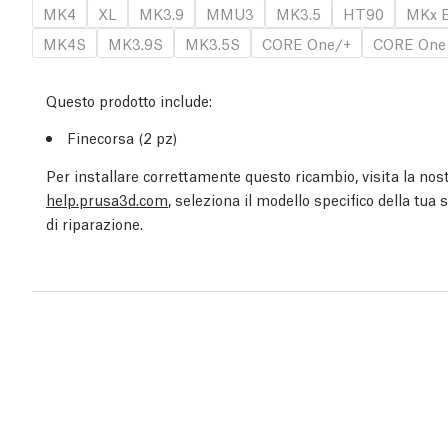
MK4
XL
MK3.9
MMU3
MK3.5
HT90
MKx E
MK4S
MK3.9S
MK3.5S
CORE One/+
CORE One
Questo prodotto include:
Finecorsa (2 pz)
Per installare correttamente questo ricambio, visita la nost
help.prusa3d.com
, seleziona il modello specifico della tua
di riparazione.