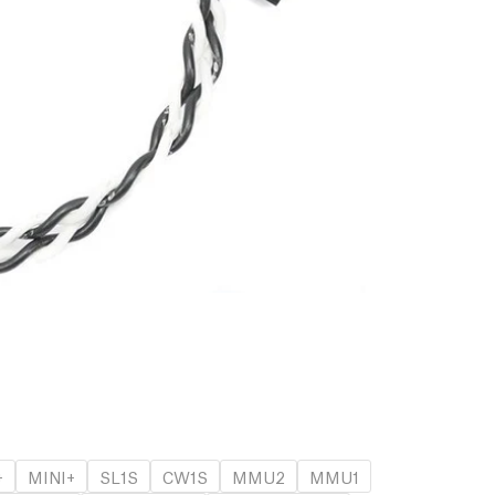
+
MINI+
SL1S
CW1S
MMU2
MMU1