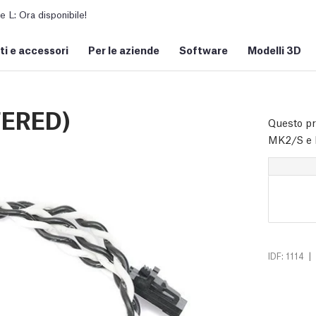
L: Ora disponibile!
i e accessori
Per le aziende
Software
Modelli 3D
FERED)
Questo pr
MK2/S e 
|
IDF: 1114