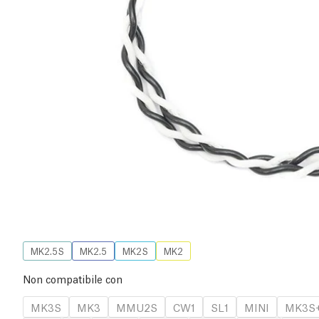
MK2.5S
MK2.5
MK2S
MK2
Non compatibile con
MK3S
MK3
MMU2S
CW1
SL1
MINI
MK3S