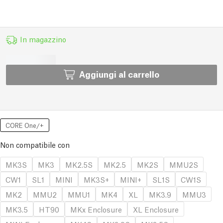
In magazzino
Aggiungi al carrello
CORE One/+
Non compatibile con
MK3S
MK3
MK2.5S
MK2.5
MK2S
MMU2S
CW1
SL1
MINI
MK3S+
MINI+
SL1S
CW1S
MK2
MMU2
MMU1
MK4
XL
MK3.9
MMU3
MK3.5
HT90
MKx Enclosure
XL Enclosure