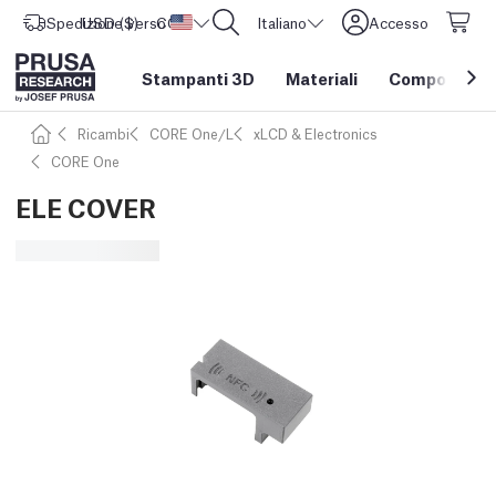
Spedizione verso
USD ($)
CORE One L: Ora disponibile!
Stati Uniti d'America
Italiano
Accesso
Stampanti 3D
Materiali
Componenti e
Ricambi
CORE One/L
xLCD & Electronics
CORE One
ELE COVER