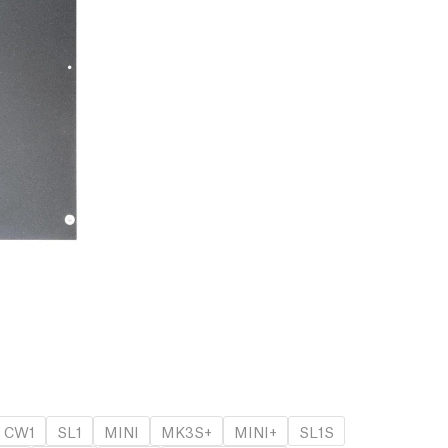
CW1
SL1
MINI
MK3S+
MINI+
SL1S