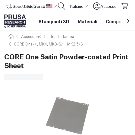
Spedizione verso
USD ($)
CORE One L: Ora disponibile!
Stati Uniti d'America
Italiano
Accesso
Stampanti 3D
Materiali
Componenti e
Accessori
Lastre di stampa
CORE One/+, MK4, MK3/S/+, MK2.5/S
CORE One Satin Powder-coated Print
Sheet