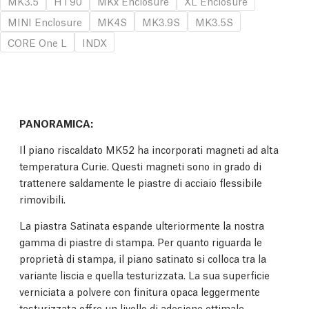
MK3.5
HT90
MKx Enclosure
XL Enclosure
MINI Enclosure
MK4S
MK3.9S
MK3.5S
CORE One L
INDX
PANORAMICA:
Il piano riscaldato MK52 ha incorporati magneti ad alta
temperatura Curie. Questi magneti sono in grado di
trattenere saldamente le piastre di acciaio flessibile
rimovibili.
La piastra Satinata espande ulteriormente la nostra
gamma di piastre di stampa. Per quanto riguarda le
proprietà di stampa, il piano satinato si colloca tra la
variante liscia e quella testurizzata. La sua superficie
verniciata a polvere con finitura opaca leggermente
testurizzata offre un livello di adesione ottimale,