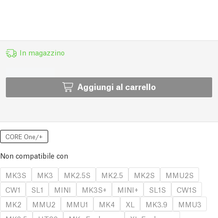
In magazzino
Aggiungi al carrello
CORE One/+
Non compatibile con
MK3S
MK3
MK2.5S
MK2.5
MK2S
MMU2S
CW1
SL1
MINI
MK3S+
MINI+
SL1S
CW1S
MK2
MMU2
MMU1
MK4
XL
MK3.9
MMU3