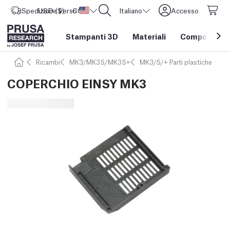
Spedizione verso
USD ($)
CORE One L: Ora disponibile!
Stati Uniti d'America
Italiano
Accesso
Stampanti 3D
Materiali
Componenti e
Ricambi
MK3/MK3S/MK3S+
MK3/S/+ Parti plastiche
COPERCHIO EINSY MK3