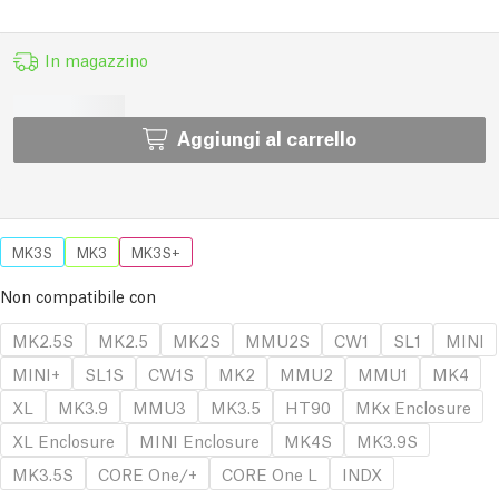
In magazzino
Aggiungi al carrello
MK3S
MK3
MK3S+
Non compatibile con
MK2.5S
MK2.5
MK2S
MMU2S
CW1
SL1
MINI
MINI+
SL1S
CW1S
MK2
MMU2
MMU1
MK4
XL
MK3.9
MMU3
MK3.5
HT90
MKx Enclosure
XL Enclosure
MINI Enclosure
MK4S
MK3.9S
MK3.5S
CORE One/+
CORE One L
INDX