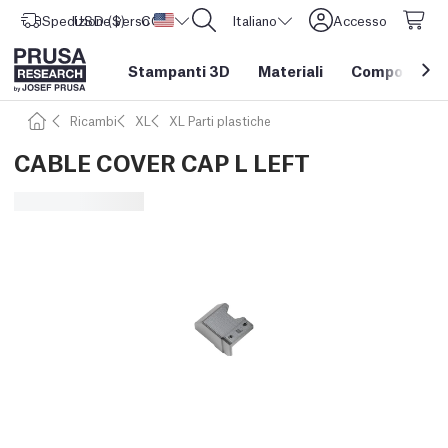
Spedizione verso
USD ($)
CORE One L: Ora disponibile!
Stati Uniti d'America
Italiano
Accesso
Stampanti 3D
Materiali
Componenti e
Ricambi
XL
XL Parti plastiche
CABLE COVER CAP L LEFT