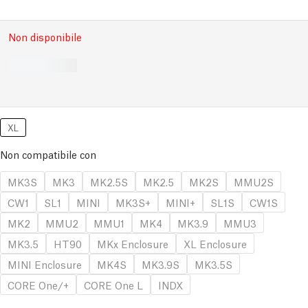
Non disponibile
XL
Non compatibile con
MK3S
MK3
MK2.5S
MK2.5
MK2S
MMU2S
CW1
SL1
MINI
MK3S+
MINI+
SL1S
CW1S
MK2
MMU2
MMU1
MK4
MK3.9
MMU3
MK3.5
HT90
MKx Enclosure
XL Enclosure
MINI Enclosure
MK4S
MK3.9S
MK3.5S
CORE One/+
CORE One L
INDX