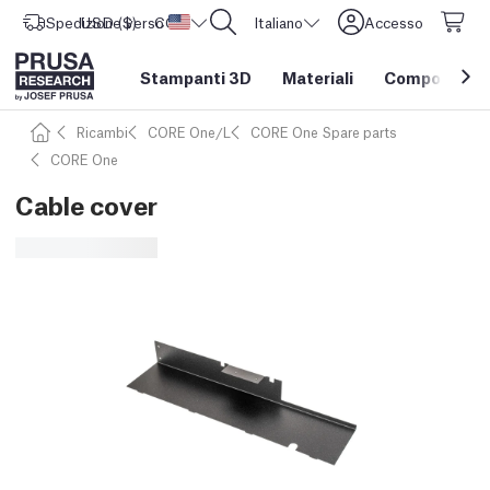
Spedizione verso
USD ($)
CORE One L: Ora disponibile!
Stati Uniti d'America
Italiano
Accesso
Stampanti 3D
Materiali
Componenti e
Ricambi
CORE One/L
CORE One Spare parts
CORE One
Cable cover