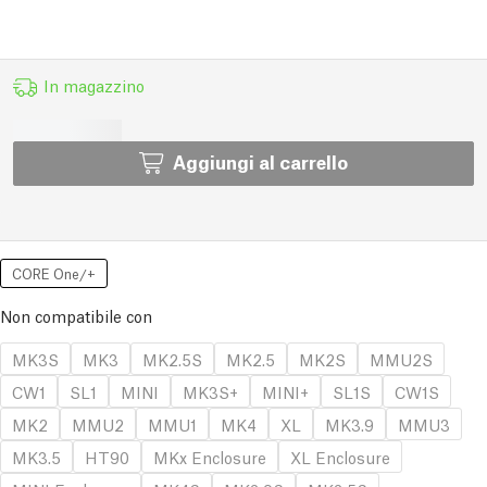
In magazzino
Aggiungi al carrello
CORE One/+
Non compatibile con
MK3S
MK3
MK2.5S
MK2.5
MK2S
MMU2S
CW1
SL1
MINI
MK3S+
MINI+
SL1S
CW1S
MK2
MMU2
MMU1
MK4
XL
MK3.9
MMU3
MK3.5
HT90
MKx Enclosure
XL Enclosure