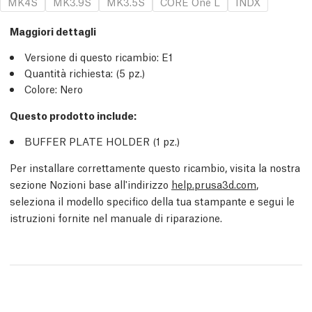
MK4S
MK3.9S
MK3.5S
CORE One L
INDX
Maggiori dettagli
Versione di questo ricambio:
E1
Quantità richiesta:
(5
pz.
)
Colore: Nero
Questo prodotto include:
BUFFER PLATE HOLDER (1
pz.
)
Per installare correttamente questo ricambio, visita la nostra
sezione Nozioni base all'indirizzo
help.prusa3d.com
,
seleziona il modello specifico della tua stampante e segui le
istruzioni fornite nel manuale di riparazione.