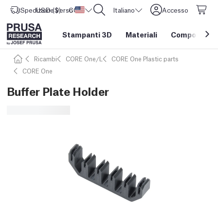
Spedizione verso
USD ($)
CORE One L: Ora disponibile!
Stati Uniti d'America
Italiano
Accesso
Stampanti 3D
Materiali
Componenti e
Ricambi
CORE One/L
CORE One Plastic parts
CORE One
Buffer Plate Holder