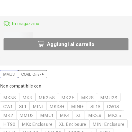
In magazzino
Aggiungi al carrello
MMU3
CORE One/+
Non compatibile con
MK3S
MK3
MK2.5S
MK2.5
MK2S
MMU2S
CW1
SL1
MINI
MK3S+
MINI+
SL1S
CW1S
MK2
MMU2
MMU1
MK4
XL
MK3.9
MK3.5
HT90
MKx Enclosure
XL Enclosure
MINI Enclosure