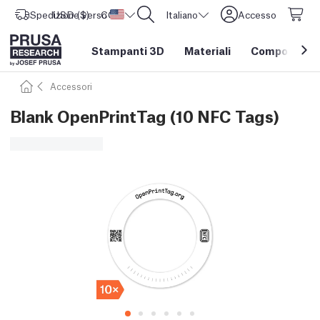
Spedizione verso
USD ($)
CORE One L: Ora disponibile!
Stati Uniti d'America
Italiano
Accesso
Stampanti 3D
Materiali
Componenti e
Accessori
Blank OpenPrintTag (10 NFC Tags)