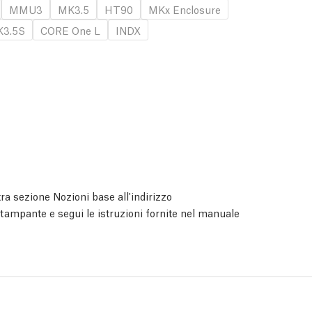
MMU3
MK3.5
HT90
MKx Enclosure
3.5S
CORE One L
INDX
ra sezione Nozioni base all'indirizzo
 stampante e segui le istruzioni fornite nel manuale