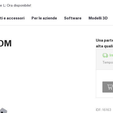
L: Ora disponibile!
i e accessori
Per le aziende
Software
Modelli 3D
TOM
Una parte
alta quali
I
Tempo d
IDF: 16163