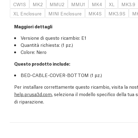
CW1S
MK2
MMU2
MMU1
MK4
XL
MK3.9
XL Enclosure
MINI Enclosure
MK4S
MK3.9S
MK
Maggiori dettagli
Versione di questo ricambio:
E1
Quantità richiesta:
(1
pz.
)
Colore: Nero
Questo prodotto include:
BED-CABLE-COVER-BOTTOM (1
pz.
)
Per installare correttamente questo ricambio, visita la nost
help.prusa3d.com
, seleziona il modello specifico della tua
di riparazione.