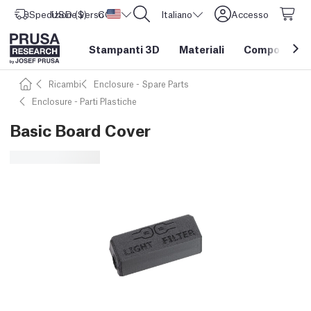
Spedizione verso
USD ($)
CORE One L: Ora disponibile!
Stati Uniti d'America
Italiano
Accesso
Stampanti 3D
Materiali
Componenti e
Ricambi
Enclosure - Spare Parts
Enclosure - Parti Plastiche
Basic Board Cover