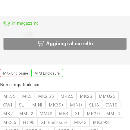
In magazzino
Aggiungi al carrello
MKx Enclosure
MINI Enclosure
Non compatibile con
MK3S
MK3
MK2.5S
MK2.5
MK2S
MMU2S
CW1
SL1
MINI
MK3S+
MINI+
SL1S
CW1S
MK2
MMU2
MMU1
MK4
XL
MK3.9
MMU3
MK3.5
HT90
XL Enclosure
MK4S
MK3.9S