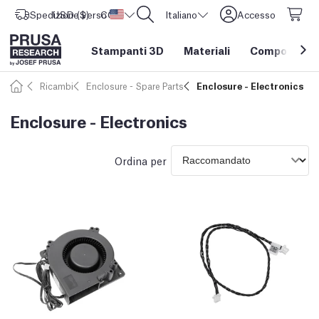
Spedizione verso
USD ($)
CORE One L: Ora disponibile!
Stati Uniti d'America
Italiano
Accesso
Stampanti 3D
Materiali
Componenti e
Ricambi
Enclosure - Spare Parts
Enclosure - Electronics
Enclosure - Electronics
Ordina per