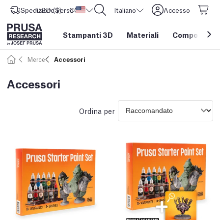
Spedizione verso
USD ($)
CORE One L: Ora disponibile!
Stati Uniti d'America
Italiano
Accesso
Stampanti 3D
Materiali
Componenti e
Merce
Accessori
Accessori
Ordina per