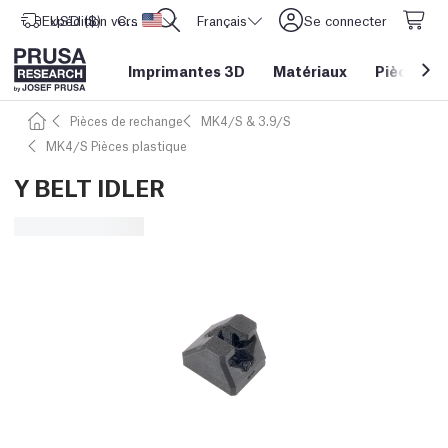
Expédition vers
USD ($)
CORE One L: Maintenant en stock !
Etats-Unis d'Amérique
Français
Se connecter
Imprimantes 3D
Matériaux
Pièces
&
Pièces de rechange
MK4/S & 3.9/S
MK4/S Pièces plastique
Y BELT IDLER