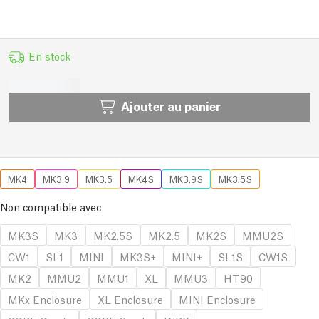
En stock
Ajouter au panier
MK4
MK3.9
MK3.5
MK4S
MK3.9S
MK3.5S
Non compatible avec
MK3S
MK3
MK2.5S
MK2.5
MK2S
MMU2S
CW1
SL1
MINI
MK3S+
MINI+
SL1S
CW1S
MK2
MMU2
MMU1
XL
MMU3
HT90
MKx Enclosure
XL Enclosure
MINI Enclosure