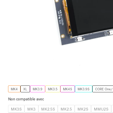
MK4
XL
MK3.9
MK3.5
MK4S
MK3.9S
CORE One/
Non compatible avec
MK3S
MK3
MK2.5S
MK2.5
MK2S
MMU2S