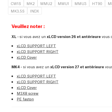
CW1S
MK2
MMU2
MMU1
MMU3
HT90
MK
MK3.5S
INDX
Veuillez noter :
XL -
si vous avez un
xLCD version 26 et antérieure
vous d
xLCD SUPPORT LEFT
xLCD SUPPORT RIGHT
xLCD Cover
MK4 -
si vous avez un
xLCD version 27 et antérieure
vous
xLCD SUPPORT LEFT
xLCD SUPPORT RIGHT
xLCD Cover
M3X8 screw
PE faston