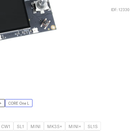
IDF: 12330
+
CORE One L
CW1
SL1
MINI
MK3S+
MINI+
SL1S